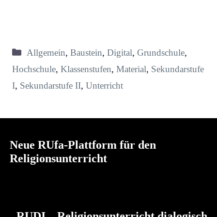
Kategorien
Allgemein
,
Baustein
,
Digital
,
Grundschule
,
Hochschule
,
Klassenstufen
,
Material
,
Sekundarstufe
I
,
Sekundarstufe II
,
Unterricht
Neue RUfa-Plattform für den
Religionsunterricht
RUDI – Religionsunterricht dialogisch