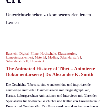
Unterrichtseinheiten zu kompetenzorientiertem
Lernen
Baustein
,
Digital
,
Filme
,
Hochschule
,
Klassenstufen
,
kompetenzorientiert
,
Material
,
Medien
,
Sekundarstufe I
,
Sekundarstufe II
,
Unterricht
The Animated History of Tibet – Animierte
Dokumentarserie | Dr. Alexander K. Smith
Die Geschichte Tibets ist eine wunderschöne und inspirierende
neunteilige animierte Dokumentarserie mit Originalgraphiken,
Karten, kulturgerechten Animationen und Interviews mit führenden
Spezialisten für tibetische Geschichte und Kultur von Universitäten in
Europa und Nordamerika. Die Serie wurde von dem Anthropologen