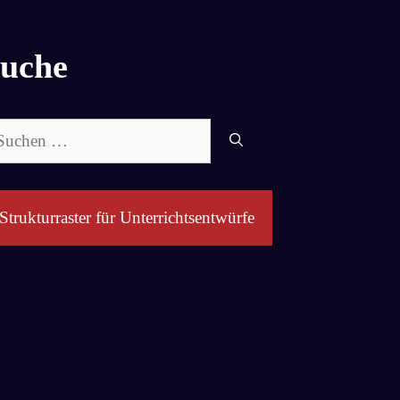
uche
chen
ch:
Strukturraster für Unterrichtsentwürfe