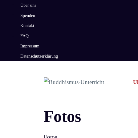
Zum
Über uns
Inhalt
Spenden
springen
Kontakt
FAQ
Impressum
Datenschutzerklärung
U
Fotos
Fotos