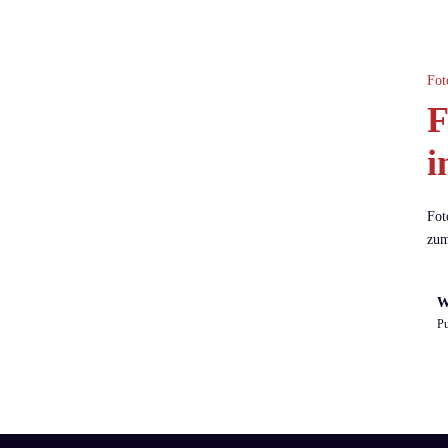
Fot
F
i
Fot
zum
W
Pu