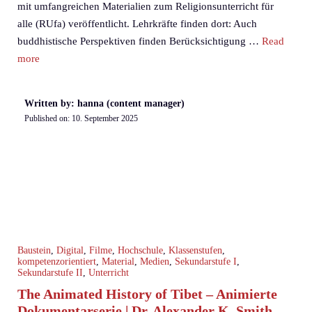
mit umfangreichen Materialien zum Religionsunterricht für
alle (RUfa) veröffentlicht. Lehrkräfte finden dort: Auch
buddhistische Perspektiven finden Berücksichtigung …
Read
more
Written by: hanna (content manager)
Published on:
10. September 2025
Baustein
,
Digital
,
Filme
,
Hochschule
,
Klassenstufen
,
kompetenzorientiert
,
Material
,
Medien
,
Sekundarstufe I
,
Sekundarstufe II
,
Unterricht
The Animated History of Tibet – Animierte
Dokumentarserie | Dr. Alexander K. Smith