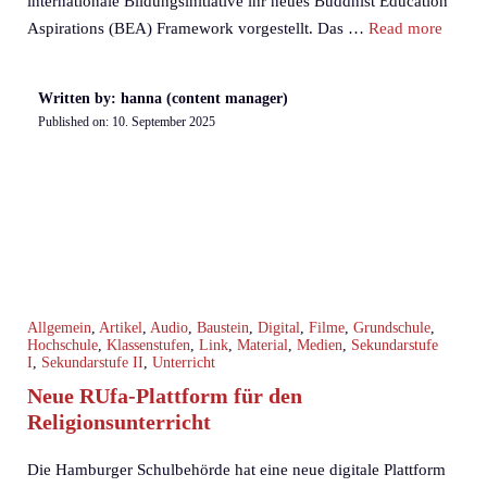
internationale Bildungsinitiative ihr neues Buddhist Education
Aspirations (BEA) Framework vorgestellt. Das …
Read more
Written by: hanna (content manager)
Published on:
10. September 2025
Allgemein
,
Artikel
,
Audio
,
Baustein
,
Digital
,
Filme
,
Grundschule
,
Hochschule
,
Klassenstufen
,
Link
,
Material
,
Medien
,
Sekundarstufe
I
,
Sekundarstufe II
,
Unterricht
Neue RUfa-Plattform für den
Religionsunterricht
Die Hamburger Schulbehörde hat eine neue digitale Plattform