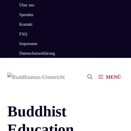
Zum
Über uns
Inhalt
Spenden
springen
Kontakt
FAQ
Impressum
Datenschutzerklärung
MENÜ
Buddhist
Education