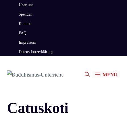
Zum
Über uns
Inhalt
Spenden
springen
Kontakt
FAQ
Impressum
Datenschutzerklärung
MENÜ
Catuskoti