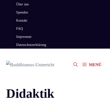
Zum
Über uns
Inhalt
Spenden
springen
Kontakt
FAQ
Impressum
Datenschutzerklärung
MENÜ
Didaktik