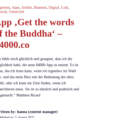
gemein
,
Apps
,
Artikel
,
Baustein
,
Digital
,
Link
,
erial
,
Unterricht
pp ‚Get the words
f the Buddha‘ –
4000.co
h fühle mich glücklich und gesegnet, dass ich die
lichkeit habe, die neue 84000-App zu nutzen. Es ist
as, das ich lesen kann, wenn ich irgendwo im Wald
ze, und das mein Herz mit der Bedeutung des sūtra
üllt, oder ich kann ein Zitat finden, wenn ich
herchieren muss. Sie ist so nützlich und praktisch und
 gemacht.“ Matthieu Ricard
ritten by: hanna (content manager)
blished on:
5. August 2022