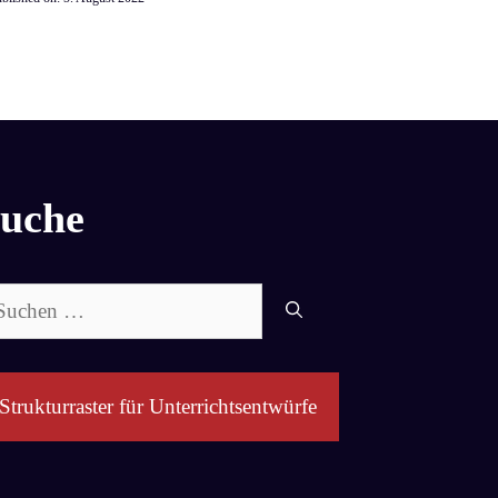
uche
chen
ch:
Strukturraster für Unterrichtsentwürfe