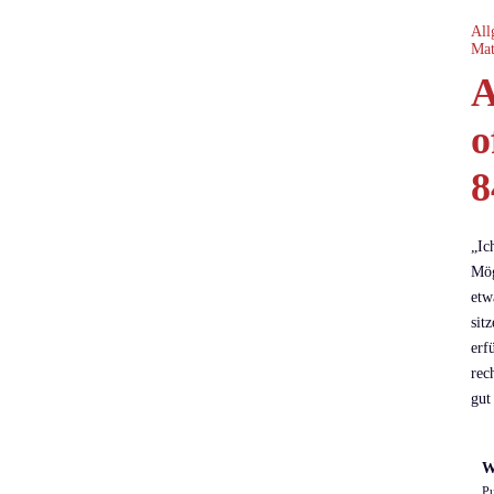
All
Mat
A
o
8
„Ic
Mög
etw
sit
erf
rec
gut
W
Pu