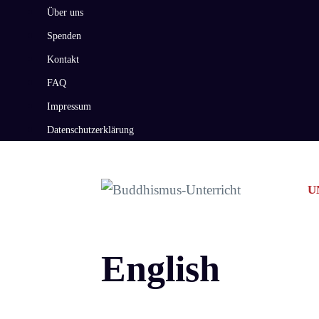
Zum
Über uns
Inhalt
Spenden
springen
Kontakt
FAQ
Impressum
Datenschutzerklärung
U
English