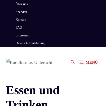
Zum
Über uns
Inhalt
Spenden
springen
Kontakt
FAQ
Impressum
Datenschutzerklärung
MENÜ
Essen und
Trinken