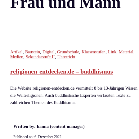
Frau und Mann
Artikel
,
Baustein
,
Digital
,
Grundschule
,
Klassenstufen
,
Link
,
Material
,
Medien
,
Sekundarstufe II
,
Unterricht
religionen-entdecken.de – buddhismus
Die Website religionen-entdecken.de vermittelt 8 bis 13-Jährigen Wissen
die Weltreligionen. Auch buddhistische Experten verfassten Texte zu
zahlreichen Themen des Buddhismus.
Written by: hanna (content manager)
Published on:
6. Dezember 2022