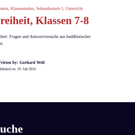
stein
,
Klassenstufen
,
Sekundarstufe I
,
Unterricht
reiheit, Klassen 7-8
iheit: Fragen und Antwortversuche aus buddhistischer
ht.
ritten by: Gerhard Weil
blished on:
19. Juli 2016
uche