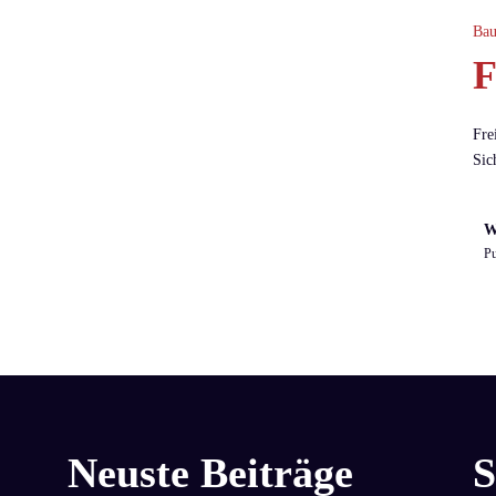
Bau
F
Fre
Sic
W
Pu
Neuste Beiträge
S