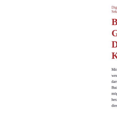
Dig
Sek
B
G
D
K
Mit
wes
dar
Bud
mö
her
die