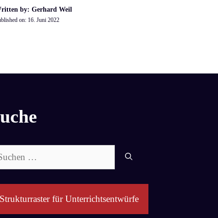
ritten by: Gerhard Weil
blished on:
16. Juni 2022
uche
chen
ch:
Strukturraster für Unterrichtsentwürfe