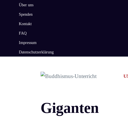
Zum
Über uns
Inhalt
Spenden
springen
Kontakt
FAQ
Impressum
Datenschutzerklärung
U
Giganten