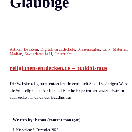
Gläubige
Artikel
,
Baustein
,
Digital
,
Grundschule
,
Klassenstufen
,
Link
,
Material
,
Medien
,
Sekundarstufe II
,
Unterricht
religionen-entdecken.de – buddhismus
Die Website religionen-entdecken.de vermittelt 8 bis 13-Jährigen Wissen
die Weltreligionen. Auch buddhistische Experten verfassten Texte zu
zahlreichen Themen des Buddhismus.
Written by: hanna (content manager)
Published on:
6. Dezember 2022