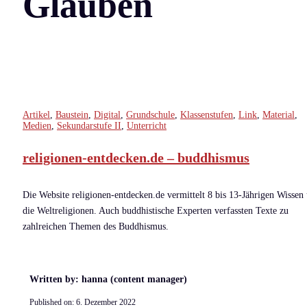
Glauben
Artikel
,
Baustein
,
Digital
,
Grundschule
,
Klassenstufen
,
Link
,
Material
,
Medien
,
Sekundarstufe II
,
Unterricht
religionen-entdecken.de – buddhismus
Die Website religionen-entdecken.de vermittelt 8 bis 13-Jährigen Wissen
die Weltreligionen. Auch buddhistische Experten verfassten Texte zu
zahlreichen Themen des Buddhismus.
Written by: hanna (content manager)
Published on:
6. Dezember 2022