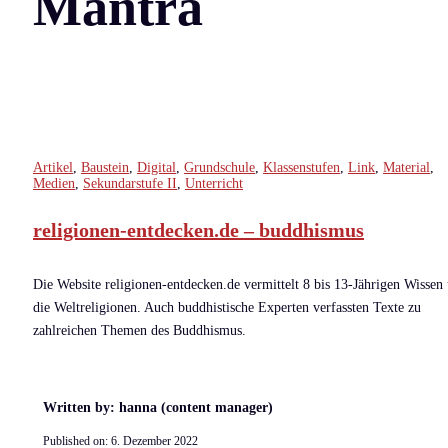
Mantra
Artikel
,
Baustein
,
Digital
,
Grundschule
,
Klassenstufen
,
Link
,
Material
,
Medien
,
Sekundarstufe II
,
Unterricht
religionen-entdecken.de – buddhismus
Die Website religionen-entdecken.de vermittelt 8 bis 13-Jährigen Wissen
die Weltreligionen. Auch buddhistische Experten verfassten Texte zu
zahlreichen Themen des Buddhismus.
Written by: hanna (content manager)
Published on:
6. Dezember 2022