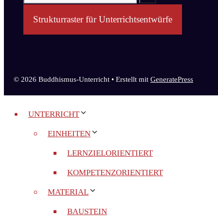
nach:
Strukturraster für Unterrichtsentwürfe
© 2026 Buddhismus-Unterricht
• Erstellt mit
GeneratePress
UNTERRICHT
EINHEITEN
LERNZIELORIENTIERT
KOMPETENZORIENTIERT
MATERIAL
BAUSTEIN