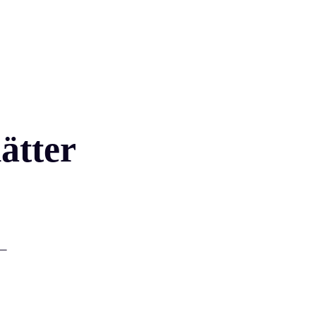
ätter
 –