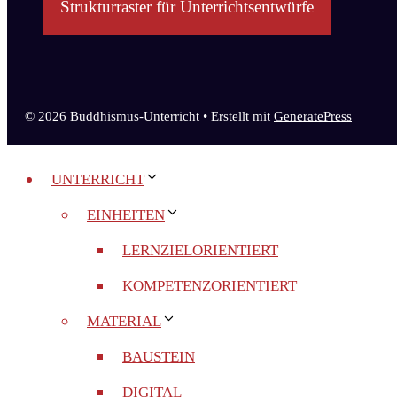
Strukturraster für Unterrichtsentwürfe
© 2026 Buddhismus-Unterricht
• Erstellt mit
GeneratePress
UNTERRICHT
EINHEITEN
LERNZIELORIENTIERT
KOMPETENZORIENTIERT
MATERIAL
BAUSTEIN
DIGITAL