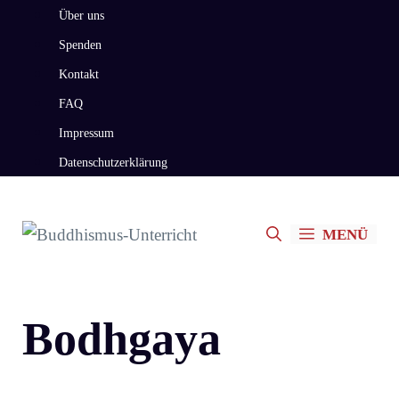
Zum
Über uns
Inhalt
Spenden
springen
Kontakt
FAQ
Impressum
Datenschutzerklärung
MENÜ
Bodhgaya