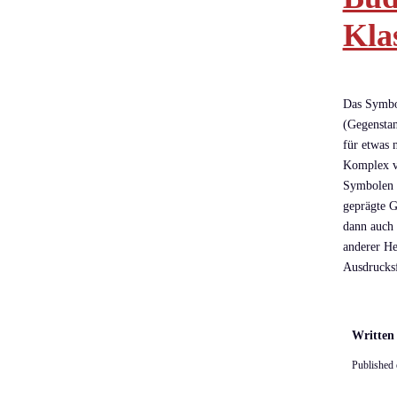
Kla
Das Symbol
(Gegenstan
für etwas 
Komplex vo
Symbolen g
geprägte G
dann auch 
anderer Hei
Ausdrucksf
Written
Published