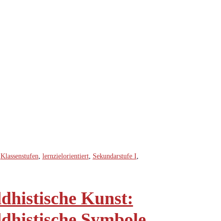
,
Klassenstufen
,
lernzielorientiert
,
Sekundarstufe I
,
dhistische Kunst:
dhistische Symbole,