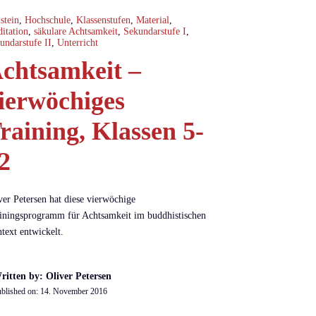
stein
,
Hochschule
,
Klassenstufen
,
Material
,
itation
,
säkulare Achtsamkeit
,
Sekundarstufe I
,
undarstufe II
,
Unterricht
chtsamkeit –
ierwöchiges
raining, Klassen 5-
2
ver Petersen hat diese vierwöchige
iningsprogramm für Achtsamkeit im buddhistischen
text entwickelt.
ritten by: Oliver Petersen
blished on:
14. November 2016