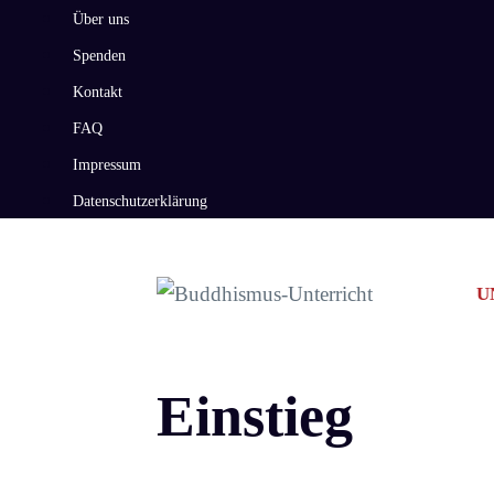
Zum
Über uns
Inhalt
Spenden
springen
Kontakt
FAQ
Impressum
Datenschutzerklärung
U
Einstieg