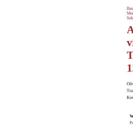
Bau
Med
Sek
A
v
T
1
Oli
Tra
Kon
W
Pu