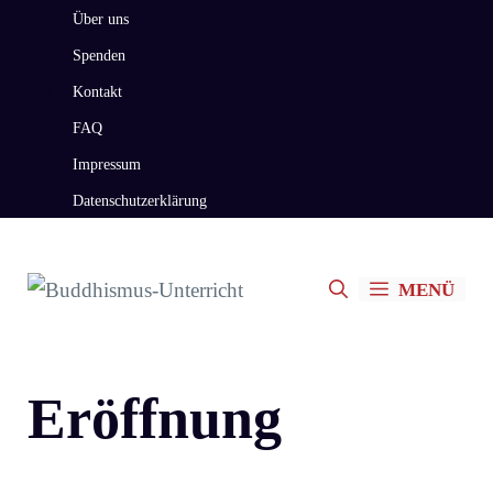
Zum
Über uns
Inhalt
Spenden
springen
Kontakt
FAQ
Impressum
Datenschutzerklärung
MENÜ
Eröffnung