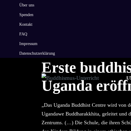
Zum
Über uns
Inhalt
Spenden
springen
Kontakt
FAQ
Impressum
Datenschutzerklärung
Erste buddhis
U
Uganda eröff
„Das Uganda Buddhist Centre wird von d
Ugandawe Buddharakkhita, geleitet und di
Zentrums. (…) Die Schule, die ihren Schül