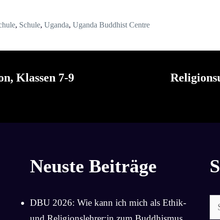
chule
,
Schule
,
Uganda
,
Uganda Buddhist Centre
on, Klassen 7-9
Religions
Neuste Beiträge
S
Su
DBU 2026: Wie kann ich mich als Ethik-
na
und Religionslehrer:in zum Buddhismus