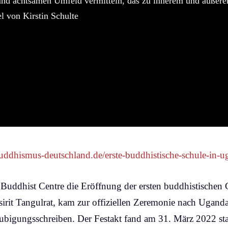
und achtsamen Umfeld vermitteln, das zu innerem und äußer
el von Kirstin Schulte
buddhismus-deutschland.de/erste-buddhistische-schule-in-u
 Buddhist Centre die Eröffnung der ersten buddhistischen
asirit Tangulrat, kam zur offiziellen Zeremonie nach Ugan
ubigungsschreiben. Der Festakt fand am 31. März 2022 sta