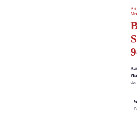
Art
Me
B
S
9
Aus
Phä
der
W
Pu