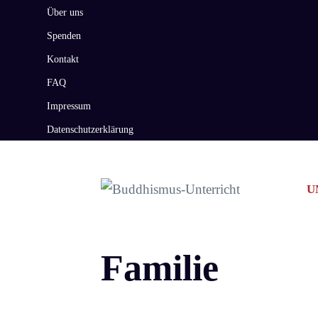
Zum
Über uns
Inhalt
Spenden
springen
Kontakt
FAQ
Impressum
Datenschutzerklärung
U
Familie