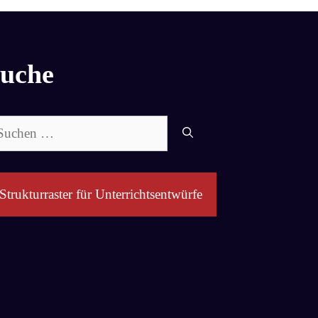
uche
chen
ch:
Strukturraster für Unterrichtsentwürfe