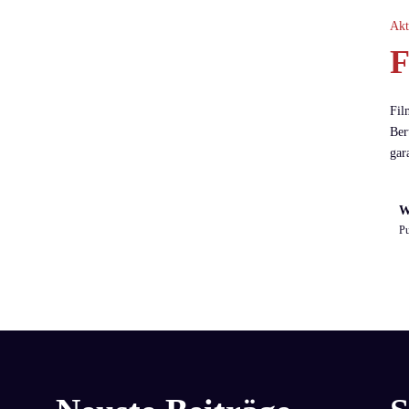
Akt
F
Fil
Ber
gar
W
Pu