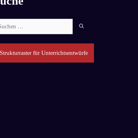
uche
chen
ch:
Strukturraster für Unterrichtsentwürfe