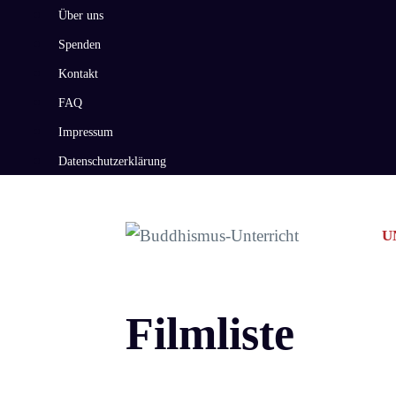
Zum
Über uns
Inhalt
Spenden
springen
Kontakt
FAQ
Impressum
Datenschutzerklärung
U
Filmliste