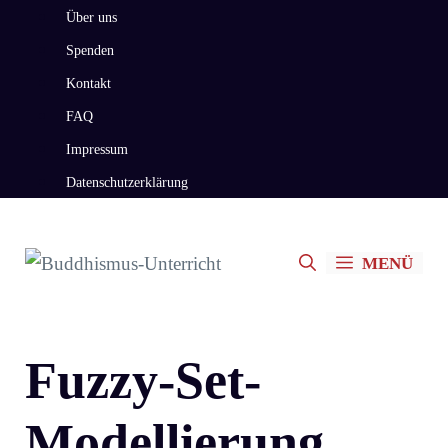
Zum
Über uns
Inhalt
Spenden
springen
Kontakt
FAQ
Impressum
Datenschutzerklärung
MENÜ
Fuzzy-Set-
Modellierung