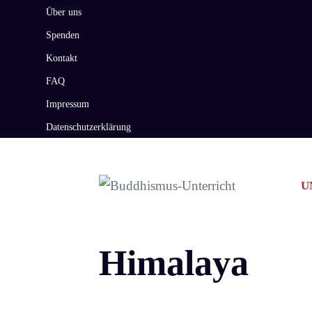
Zum
Über uns
Inhalt
Spenden
springen
Kontakt
FAQ
Impressum
Datenschutzerklärung
U
Himalaya