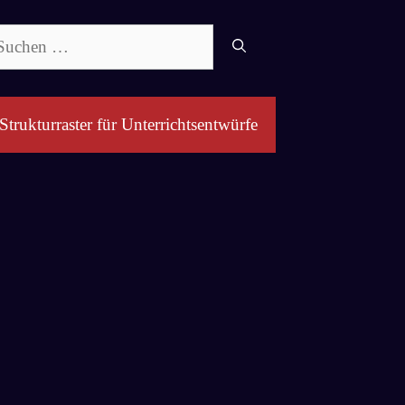
chen
ch:
Strukturraster für Unterrichtsentwürfe