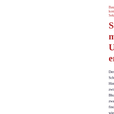
Bau
kom
Sek
S
m
U
e
Der
Sch
Him
zwi
Bhu
zwa
fin
wie