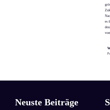
grö
Zuk
Nac
es 
deu
vom
W
Pu
Neuste Beiträge
S