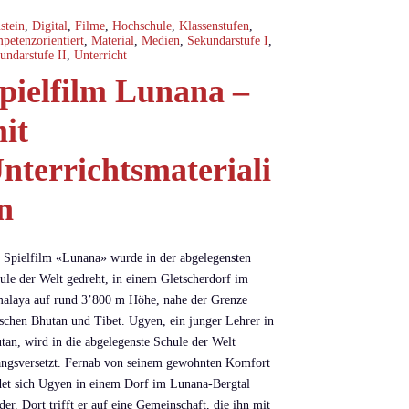
stein
,
Digital
,
Filme
,
Hochschule
,
Klassenstufen
,
petenzorientiert
,
Material
,
Medien
,
Sekundarstufe I
,
undarstufe II
,
Unterricht
pielfilm Lunana –
it
nterrichtsmateriali
n
 Spielfilm «Lunana» wurde in der abgelegensten
ule der Welt gedreht, in einem Gletscherdorf im
alaya auf rund 3’800 m Höhe, nahe der Grenze
schen Bhutan und Tibet. Ugyen, ein junger Lehrer in
tan, wird in die abgelegenste Schule der Welt
ngsversetzt. Fernab von seinem gewohnten Komfort
det sich Ugyen in einem Dorf im Lunana-Bergtal
der. Dort trifft er auf eine Gemeinschaft, die ihn mit