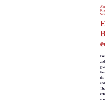
Akt
Kla
Sek
E
B
e
Eur
and
giv
fie
the
and
The
con
con