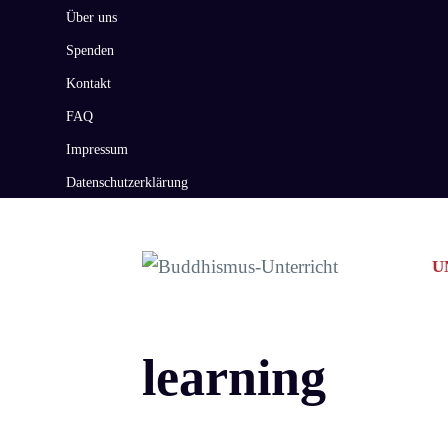
Zum
Über uns
Inhalt
Spenden
springen
Kontakt
FAQ
Impressum
Datenschutzerklärung
U
learning