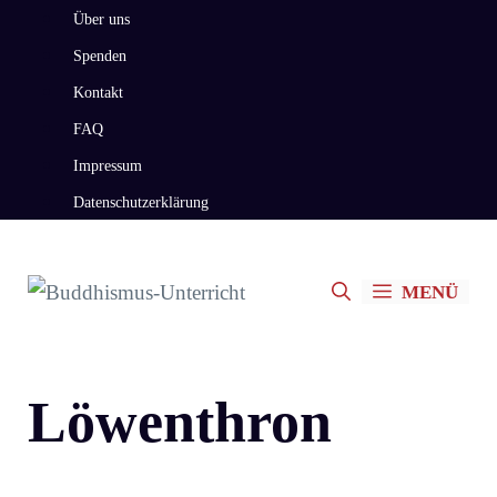
Zum
Über uns
Inhalt
Spenden
springen
Kontakt
FAQ
Impressum
Datenschutzerklärung
MENÜ
Löwenthron