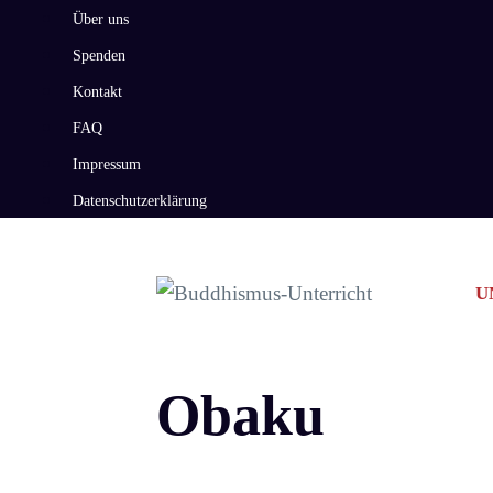
Zum
Über uns
Inhalt
Spenden
springen
Kontakt
FAQ
Impressum
Datenschutzerklärung
U
Obaku