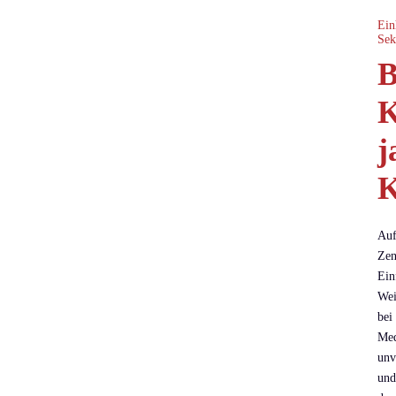
Ein
Sek
B
K
j
K
Auf
Zen
Ein
Wei
bei
Med
unv
und