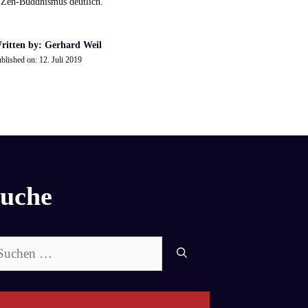
 Zen-Buddhismus deutlich.
ritten by: Gerhard Weil
blished on:
12. Juli 2019
uche
chen
ch: