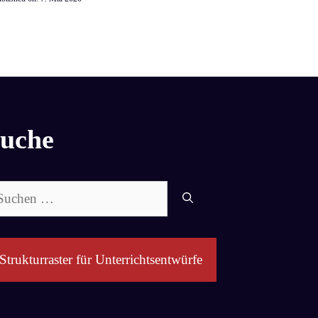
uche
chen
ch:
Strukturraster für Unterrichtsentwürfe