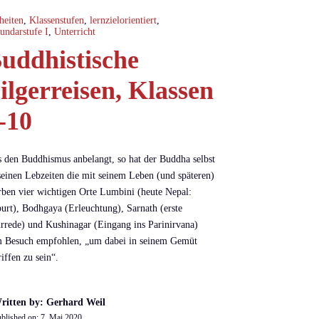
heiten
,
Klassenstufen
,
lernzielorientiert
,
undarstufe I
,
Unterricht
uddhistische
ilgerreisen, Klassen
-10
 den Buddhismus anbelangt, so hat der Buddha selbst
seinen Lebzeiten die mit seinem Leben (und späteren)
rben vier wichtigen Orte Lumbini (heute Nepal:
urt), Bodhgaya (Erleuchtung), Sarnath (erste
rrede) und Kushinagar (Eingang ins Parinirvana)
 Besuch empfohlen, „um dabei in seinem Gemüt
riffen zu sein“.
ritten by: Gerhard Weil
blished on:
7. Mai 2020