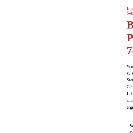
Ein
Sek
B
P
7
Was
zu 
Ste
Geb
Leh
zum
erg
W
Pu