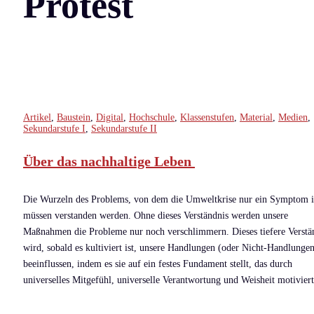
Protest
Artikel
,
Baustein
,
Digital
,
Hochschule
,
Klassenstufen
,
Material
,
Medien
,
Sekundarstufe I
,
Sekundarstufe II
Über das nachhaltige Leben
Die Wurzeln des Problems, von dem die Umweltkrise nur ein Symptom i
müssen verstanden werden. Ohne dieses Verständnis werden unsere
Maßnahmen die Probleme nur noch verschlimmern. Dieses tiefere Verstä
wird, sobald es kultiviert ist, unsere Handlungen (oder Nicht-Handlunge
beeinflussen, indem es sie auf ein festes Fundament stellt, das durch
universelles Mitgefühl, universelle Verantwortung und Weisheit motiviert 