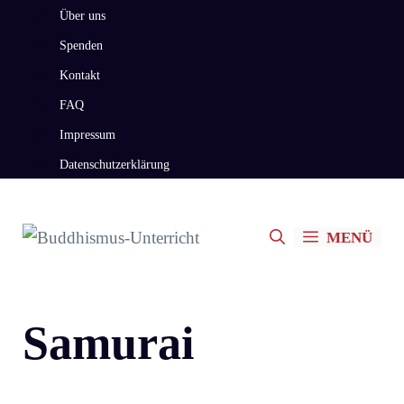
Zum
Über uns
Inhalt
Spenden
springen
Kontakt
FAQ
Impressum
Datenschutzerklärung
MENÜ
Samurai