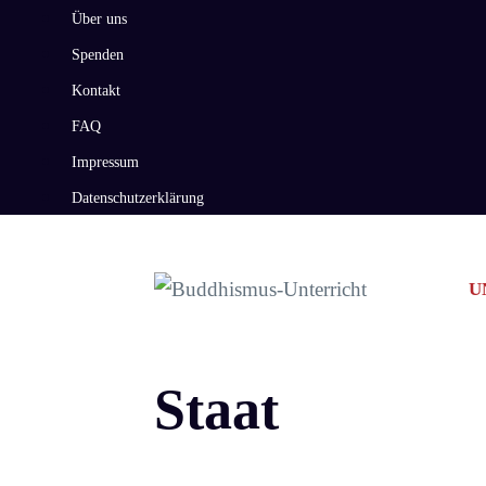
Zum
Über uns
Inhalt
Spenden
springen
Kontakt
FAQ
Impressum
Datenschutzerklärung
U
Staat