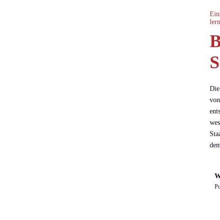
Ein
ler
B
S
Die
von
ent
wes
Sta
dem
W
Pu