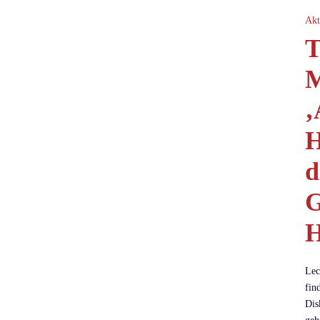
Akt
T
M
‚
H
d
G
H
Lec
fin
Dis