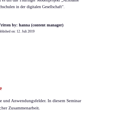
t es um das Thüringer Modellprojekt „Achtsame
hschulen in der digitalen Gesellschaft“.
ritten by: hanna (content manager)
blished on:
12. Juli 2019
e
rse und Anwendungsfelder. In diesem Seminar
scher Zusammenarbeit.