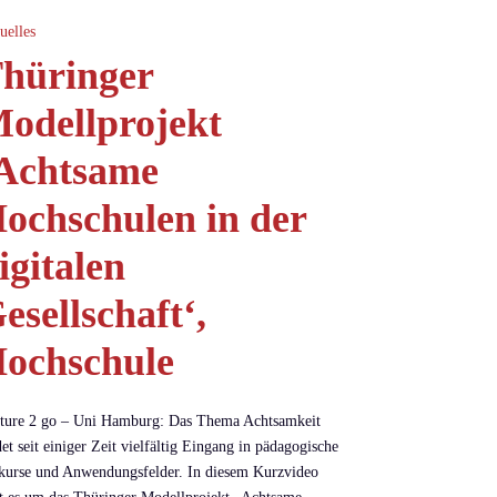
uelles
hüringer
odellprojekt
Achtsame
ochschulen in der
igitalen
esellschaft‘,
ochschule
ture 2 go – Uni Hamburg: Das Thema Achtsamkeit
det seit einiger Zeit vielfältig Eingang in pädagogische
kurse und Anwendungsfelder. In diesem Kurzvideo