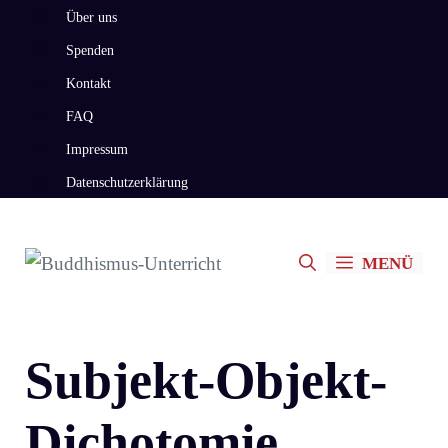
Zum
Über uns
Inhalt
Spenden
springen
Kontakt
FAQ
Impressum
Datenschutzerklärung
MENÜ
Subjekt-Objekt-
Dichotomie