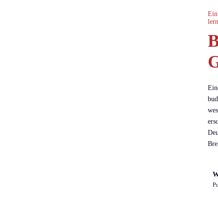
Ein
ler
B
G
Ein
bud
wes
ers
Deu
Bre
W
Pu