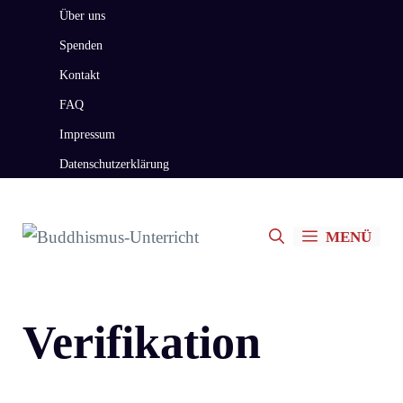
Zum
Über uns
Inhalt
Spenden
springen
Kontakt
FAQ
Impressum
Datenschutzerklärung
MENÜ
Verifikation