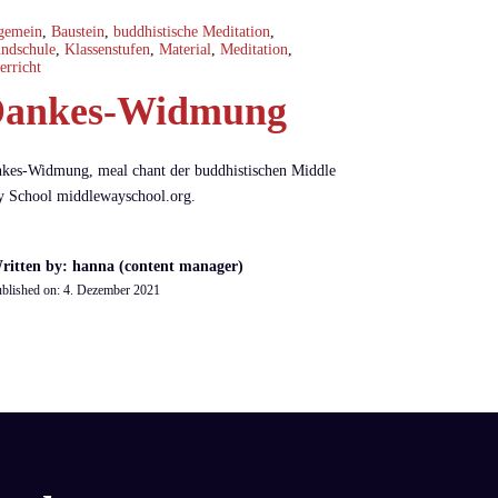
gemein
,
Baustein
,
buddhistische Meditation
,
ndschule
,
Klassenstufen
,
Material
,
Meditation
,
erricht
ankes-Widmung
kes-Widmung, meal chant der buddhistischen Middle
 School middlewayschool.org.
ritten by: hanna (content manager)
blished on:
4. Dezember 2021