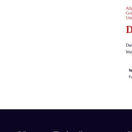
All
Gru
Unt
D
Dan
Way
W
Pu