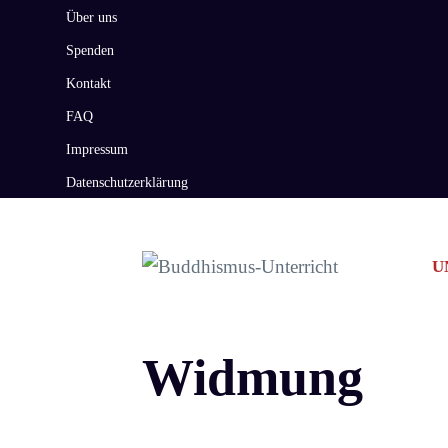
Zum
Über uns
Inhalt
Spenden
springen
Kontakt
FAQ
Impressum
Datenschutzerklärung
U
Widmung