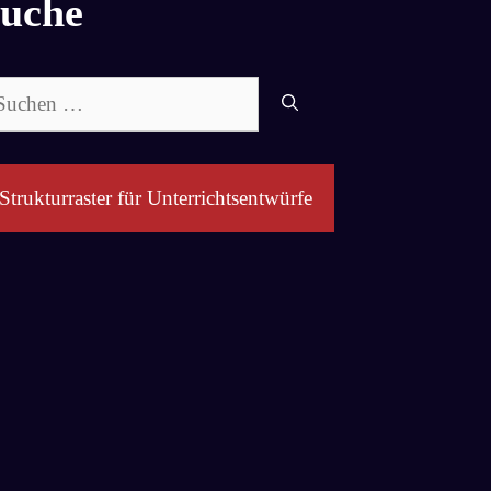
uche
chen
ch:
Strukturraster für Unterrichtsentwürfe