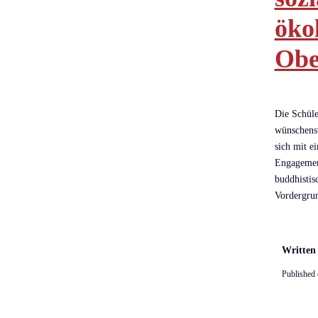
öko
Obe
Die Schüle
wünschensw
sich mit e
Engagement
buddhisti
Vordergru
Written
Published