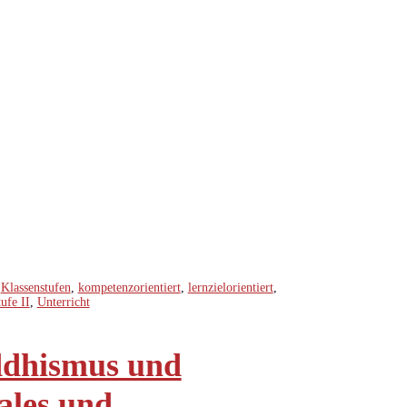
,
Klassenstufen
,
kompetenzorientiert
,
lernzielorientiert
,
ufe II
,
Unterricht
dhismus und
iales und