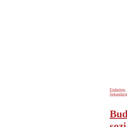
Einheiten
Sekundarst
Bud
soz