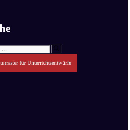
he
turraster für Unterrichtsentwürfe