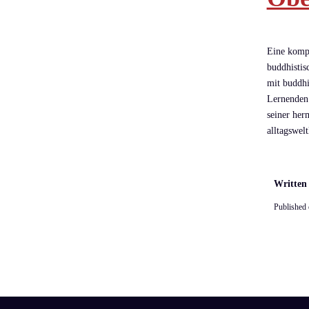
Eine kompa
buddhistis
mit buddhi
Lernenden 
seiner her
alltagswelt
Written
Published