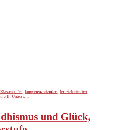
,
Klassenstufen
,
kompetenzorientiert
,
lernzielorientiert
,
ufe II
,
Unterricht
dhismus und Glück,
rstufe