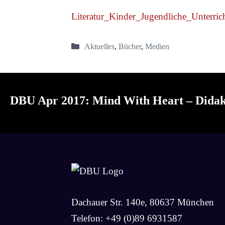
Literatu
r_Kinder_Jugendliche_U
nterric
Kategorien
Aktuelles
,
Bücher
,
Medien
DBU Apr 2017: Mind With Heart – Didak
Dachauer Str. 140e, 80637 München
Telefon: +49 (0)89 6931587