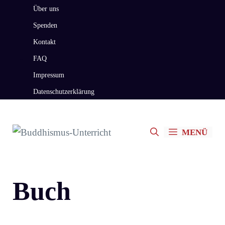
Zum
Über uns
Inhalt
Spenden
springen
Kontakt
FAQ
Impressum
Datenschutzerklärung
MENÜ
Buch