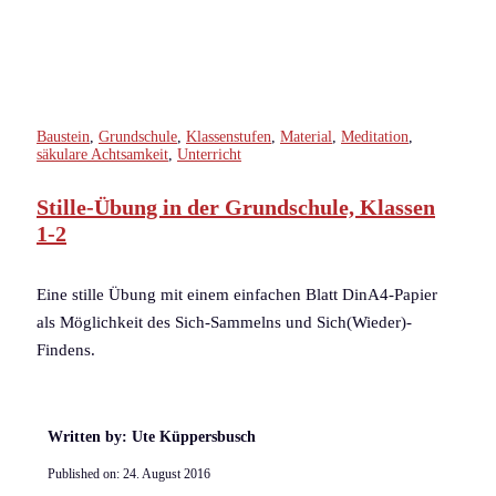
Baustein
,
Grundschule
,
Klassenstufen
,
Material
,
Meditation
,
säkulare Achtsamkeit
,
Unterricht
Stille-Übung in der Grundschule, Klassen
1-2
Eine stille Übung mit einem einfachen Blatt DinA4-Papier
als Möglichkeit des Sich-Sammelns und Sich(Wieder)-
Findens.
Written by: Ute Küppersbusch
Published on:
24. August 2016