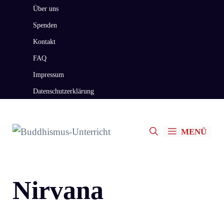
Zum
Über uns
Inhalt
Spenden
springen
Kontakt
FAQ
Impressum
Datenschutzerklärung
MENÜ
Nirvana