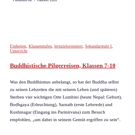
Published on:
7. Oktober 2020
Einheiten
,
Klassenstufen
,
lernzielorientiert
,
Sekundarstufe I
,
Unterricht
Buddhistische Pilgerreisen, Klassen 7-10
Was den Buddhismus anbelangt, so hat der Buddha selbst
zu seinen Lebzeiten die mit seinem Leben (und späteren)
Sterben vier wichtigen Orte Lumbini (heute Nepal: Geburt),
Bodhgaya (Erleuchtung), Sarnath (erste Lehrrede) und
Kushinagar (Eingang ins Parinirvana) zum Besuch
empfohlen, „um dabei in seinem Gemüt ergriffen zu sein“.