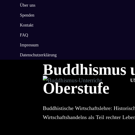
Zum
Über uns
Inhalt
Spenden
springen
Kontakt
FAQ
Impressum
Datenschutzerklärung
Buddhismus u
U
Oberstufe
Buddhistische Wirtschaftslehre: Historisc
Wirtschaftshandelns als Teil rechter Lebe