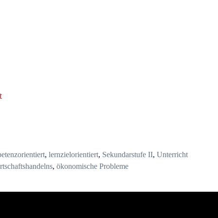
t
tenzorientiert
,
lernzielorientiert
,
Sekundarstufe II
,
Unterricht
rtschaftshandelns
,
ökonomische Probleme