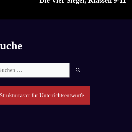
Die Vier Siegel, Klassen 9-11
uche
chen
ch:
Strukturraster für Unterrichtsentwürfe