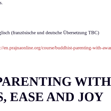
s.
isch (französische und deutsche Übersetzung TBC)
s://en.prajnaonline.org/course/buddhist-parenting-with-aw
PARENTING WITH
, EASE AND JOY