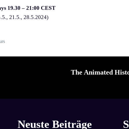
days 19.30 – 21:00 CEST
 ⁠⁠14.5., 21.5., 28.5.2024)
urs
The Animated Histo
Neuste Beiträge
S