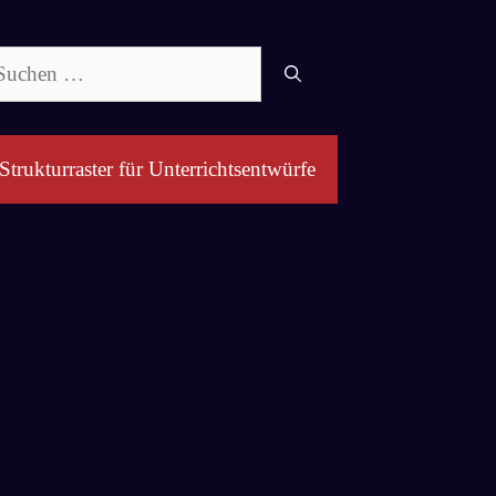
chen
ch:
Strukturraster für Unterrichtsentwürfe