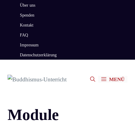
Zum
Über uns
Inhalt
Spenden
springen
Kontakt
FAQ
Impressum
Datenschutzerklärung
MENÜ
Module