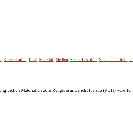
e
,
Klassenstufen
,
Link
,
Material
,
Medien
,
Sekundarstufe I
,
Sekundarstufe II
,
Un
greichen Materialien zum Religionsunterricht für alle (RUfa) veröffent