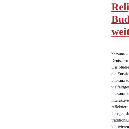
Rel
Bud
wei
bhavana – 
Deutschen
Das Studie
die Entwic
bhavana s
vielfältig
bhavana st
interaktiv
reflektier
übergeordn
traditions
kultivieren