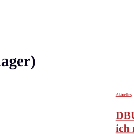
ager)
Aktuelles
,
DBU
ich